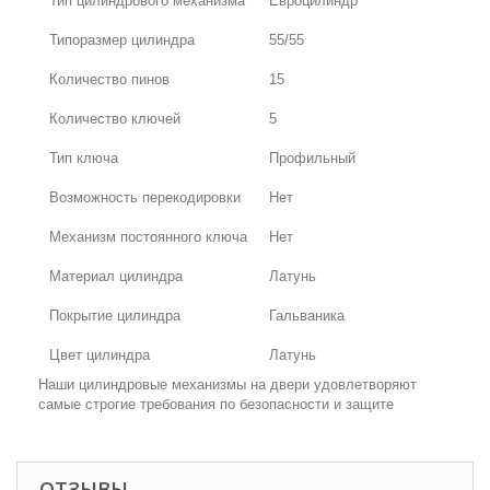
Тип цилиндрового механизма
Евроцилиндр
Типоразмер цилиндра
55/55
Количество пинов
15
Количество ключей
5
Тип ключа
Профильный
Возможность перекодировки
Нет
Механизм постоянного ключа
Нет
Материал цилиндра
Латунь
Покрытие цилиндра
Гальваника
Цвет цилиндра
Латунь
Наши цилиндровые механизмы на двери удовлетворяют
самые строгие требования по безопасности и защите
ОТЗЫВЫ