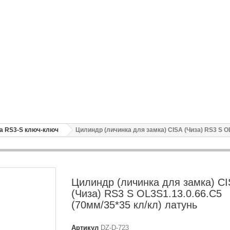
sa RS3-S ключ-ключ
Цилиндр (личинка для замка) CISA (Чиза) RS3 S OL
Цилиндр (личинка для замка) C
(Чиза) RS3 S OL3S1.13.0.66.С5
(70мм/35*35 кл/кл) латунь
Артикул
DZ-D-723